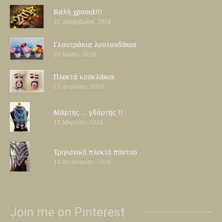
Καλή χρονιά!!!
31 Δεκεμβρίου, 2016
Γλαστράκια λουλουδάκια
20 Μαΐου, 2016
Πλεκτά κουκλάκια
27 Απριλίου, 2016
Μάρτης … γδάρτης !!
16 Μαρτίου, 2016
Τριγωνικό πλεκτό πόντσο
14 Ιανουαρίου, 2016
Join me on Pinterest