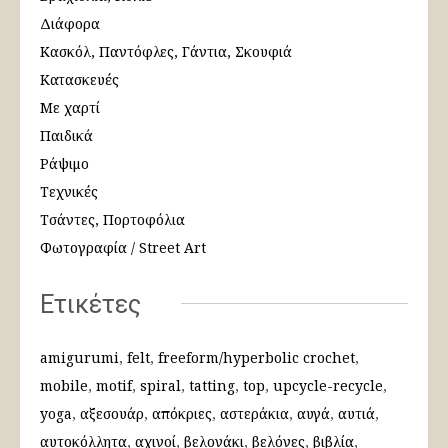
Διάφορα
Κασκόλ, Παντόφλες, Γάντια, Σκουφιά
Κατασκευές
Με χαρτί
Παιδικά
Ράψιμο
Τεχνικές
Τσάντες, Πορτοφόλια
Φωτογραφία / Street Art
Ετικέτες
amigurumi
felt
freeform/hyperbolic crochet
mobile
motif
spiral
tatting
top
upcycle-recycle
yoga
αξεσουάρ
απόκριες
αστεράκια
αυγά
αυτιά
αυτοκόλλητα
αχινοί
βελονάκι
βελόνες
βιβλία