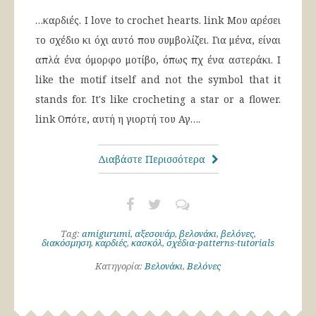
…καρδιές. I love to crochet hearts. link Μου αρέσει
το σχέδιο κι όχι αυτό που συμβολίζει. Για μένα, είναι
απλά ένα όμορφο μοτίβο, όπως πχ ένα αστεράκι. I
like the motif itself and not the symbol that it
stands for. It's like crocheting a star or a flower.
link Οπότε, αυτή η γιορτή του Αγ….
Διαβάστε Περισσότερα
Tag:
amigurumi
,
αξεσουάρ
,
βελονάκι
,
βελόνες
,
διακόσμηση
,
καρδιές
,
κασκόλ
,
σχέδια-patterns-tutorials
Κατηγορία:
Βελονάκι
,
Βελόνες