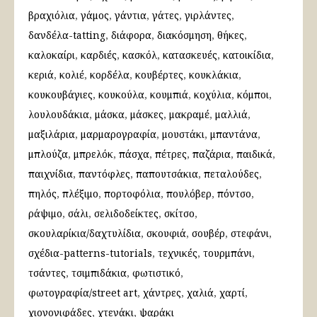
βραχιόλια
γάμος
γάντια
γάτες
γιρλάντες
δανδέλα-tatting
διάφορα
διακόσμηση
θήκες
καλοκαίρι
καρδιές
κασκόλ
κατασκευές
κατοικίδια
κεριά
κολιέ
κορδέλα
κουβέρτες
κουκλάκια
κουκουβάγιες
κουκούλα
κουμπιά
κοχύλια
κόμποι
λουλουδάκια
μάσκα
μάσκες
μακραμέ
μαλλιά
μαξιλάρια
μαρμαρογραφία
μουστάκι
μπαντάνα
μπλούζα
μπρελόκ
πάσχα
πέτρες
παζάρια
παιδικά
παιχνίδια
παντόφλες
παπουτσάκια
πεταλούδες
πηλός
πλέξιμο
πορτοφόλια
πουλόβερ
πόντσο
ράψιμο
σάλι
σελιδοδείκτες
σκίτσο
σκουλαρίκια/δαχτυλίδια
σκουφιά
σουβέρ
στεφάνι
σχέδια-patterns-tutorials
τεχνικές
τουρμπάνι
τσάντες
τσιμπιδάκια
φωτιστικό
φωτογραφία/street art
χάντρες
χαλιά
χαρτί
χιονονιφάδες
χτενάκι
ψαράκι