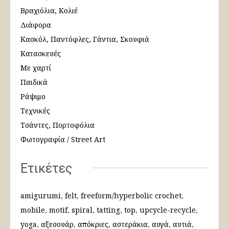
Βραχιόλια, Κολιέ
Διάφορα
Κασκόλ, Παντόφλες, Γάντια, Σκουφιά
Κατασκευές
Με χαρτί
Παιδικά
Ράψιμο
Τεχνικές
Τσάντες, Πορτοφόλια
Φωτογραφία / Street Art
Ετικέτες
amigurumi
felt
freeform/hyperbolic crochet
mobile
motif
spiral
tatting
top
upcycle-recycle
yoga
αξεσουάρ
απόκριες
αστεράκια
αυγά
αυτιά