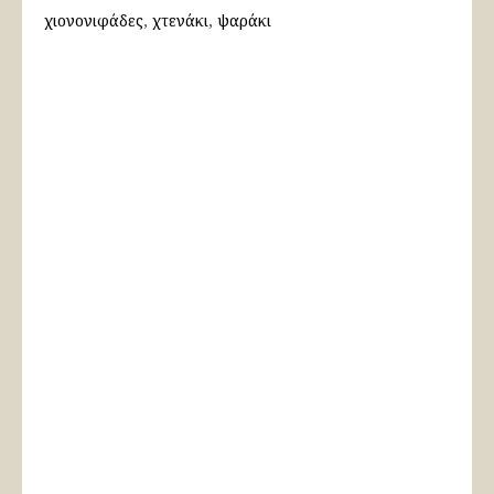
χιονονιφάδες
χτενάκι
ψαράκι