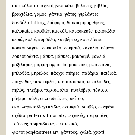
αυτοκόλλητα
αχινοί
βελονάκι
βελόνες
βιβλία
βραχιόλια
γάμος
γάντια
γάτες
γιρλάντες
δανδέλα-tatting
διάφορα
διακόσμηση
θήκες
καλοκαίρι
καρδιές
κασκόλ
κατασκευές
κατοικίδια
κεριά
κολιέ
κορδέλα
κουβέρτες
κουκλάκια
κουκουβάγιες
κουκούλα
κουμπιά
κοχύλια
κόμποι
λουλουδάκια
μάσκα
μάσκες
μακραμέ
μαλλιά
μαξιλάρια
μαρμαρογραφία
μουστάκι
μπαντάνα
μπλούζα
μπρελόκ
πάσχα
πέτρες
παζάρια
παιδικά
παιχνίδια
παντόφλες
παπουτσάκια
πεταλούδες
πηλός
πλέξιμο
πορτοφόλια
πουλόβερ
πόντσο
ράψιμο
σάλι
σελιδοδείκτες
σκίτσο
σκουλαρίκια/δαχτυλίδια
σκουφιά
σουβέρ
στεφάνι
σχέδια-patterns-tutorials
τεχνικές
τουρμπάνι
τσάντες
τσιμπιδάκια
φωτιστικό
φωτογραφία/street art
χάντρες
χαλιά
χαρτί