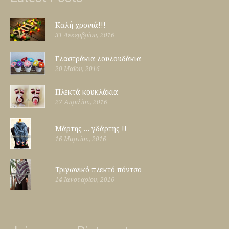
Καλή χρονιά!!!
31 Δεκεμβρίου, 2016
Γλαστράκια λουλουδάκια
20 Μαΐου, 2016
Πλεκτά κουκλάκια
27 Απριλίου, 2016
Μάρτης … γδάρτης !!
16 Μαρτίου, 2016
Τριγωνικό πλεκτό πόντσο
14 Ιανουαρίου, 2016