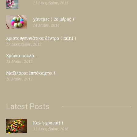
11 Δεκεμβρίου, 2015
χάντρες ( 2ο μέρος )
14 Μαΐου, 2014
Χριστουγεννιάτικα δέντρα ( mini )
17 Δεκεμβρίου, 2012
Χρόνια πολλά…
13 Μαΐου, 2012
Μαξιλάρια Ιππόκαμποι !
10 Μαΐου, 2012
Latest Posts
Καλή χρονιά!!!
31 Δεκεμβρίου, 2016