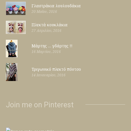
Γλαστράκια λουλουδάκια
20 Μαΐου, 2016
Πλεκτά κουκλάκια
27 Απριλίου, 2016
Μάρτης … γδάρτης !!
16 Μαρτίου, 2016
Τριγωνικό πλεκτό πόντσο
14 Ιανουαρίου, 2016
Join me on Pinterest