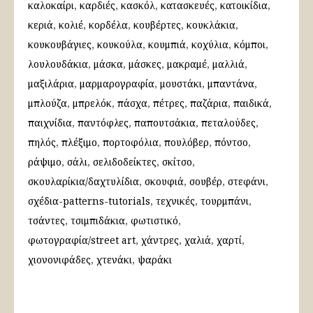
καλοκαίρι
καρδιές
κασκόλ
κατασκευές
κατοικίδια
κεριά
κολιέ
κορδέλα
κουβέρτες
κουκλάκια
κουκουβάγιες
κουκούλα
κουμπιά
κοχύλια
κόμποι
λουλουδάκια
μάσκα
μάσκες
μακραμέ
μαλλιά
μαξιλάρια
μαρμαρογραφία
μουστάκι
μπαντάνα
μπλούζα
μπρελόκ
πάσχα
πέτρες
παζάρια
παιδικά
παιχνίδια
παντόφλες
παπουτσάκια
πεταλούδες
πηλός
πλέξιμο
πορτοφόλια
πουλόβερ
πόντσο
ράψιμο
σάλι
σελιδοδείκτες
σκίτσο
σκουλαρίκια/δαχτυλίδια
σκουφιά
σουβέρ
στεφάνι
σχέδια-patterns-tutorials
τεχνικές
τουρμπάνι
τσάντες
τσιμπιδάκια
φωτιστικό
φωτογραφία/street art
χάντρες
χαλιά
χαρτί
χιονονιφάδες
χτενάκι
ψαράκι