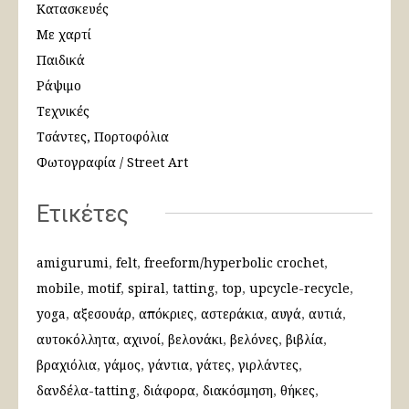
Κατασκευές
Με χαρτί
Παιδικά
Ράψιμο
Τεχνικές
Τσάντες, Πορτοφόλια
Φωτογραφία / Street Art
Ετικέτες
amigurumi
felt
freeform/hyperbolic crochet
mobile
motif
spiral
tatting
top
upcycle-recycle
yoga
αξεσουάρ
απόκριες
αστεράκια
αυγά
αυτιά
αυτοκόλλητα
αχινοί
βελονάκι
βελόνες
βιβλία
βραχιόλια
γάμος
γάντια
γάτες
γιρλάντες
δανδέλα-tatting
διάφορα
διακόσμηση
θήκες