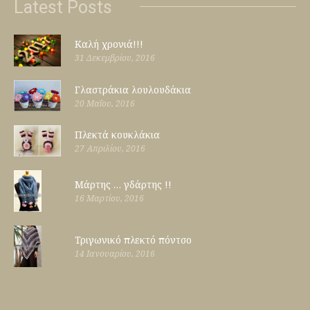
Latest Posts
Καλή χρονιά!!!
31 Δεκεμβρίου, 2016
Γλαστράκια λουλουδάκια
20 Μαΐου, 2016
Πλεκτά κουκλάκια
27 Απριλίου, 2016
Μάρτης … γδάρτης !!
16 Μαρτίου, 2016
Τριγωνικό πλεκτό πόντσο
14 Ιανουαρίου, 2016