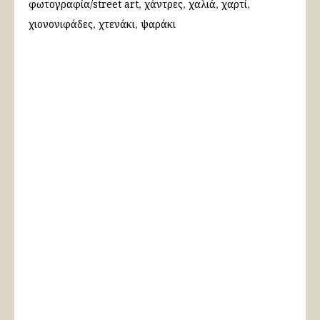
φωτογραφία/street art
χάντρες
χαλιά
χαρτί
χιονονιφάδες
χτενάκι
ψαράκι