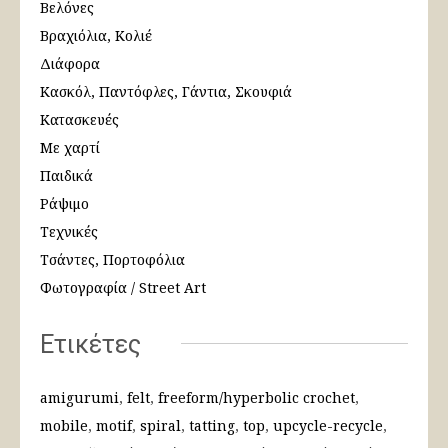
Βελόνες
Βραχιόλια, Κολιέ
Διάφορα
Κασκόλ, Παντόφλες, Γάντια, Σκουφιά
Κατασκευές
Με χαρτί
Παιδικά
Ράψιμο
Τεχνικές
Τσάντες, Πορτοφόλια
Φωτογραφία / Street Art
Ετικέτες
amigurumi
felt
freeform/hyperbolic crochet
mobile
motif
spiral
tatting
top
upcycle-recycle