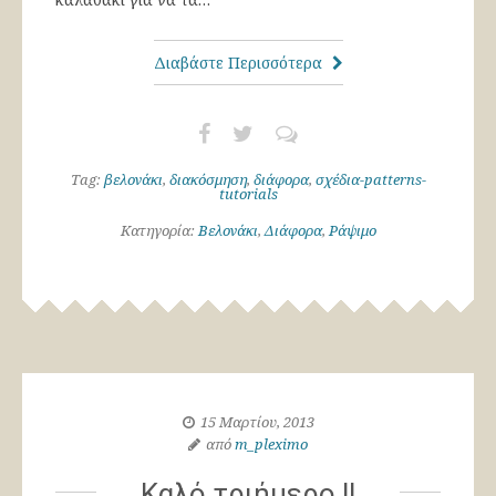
Διαβάστε Περισσότερα
Tag:
βελονάκι
,
διακόσμηση
,
διάφορα
,
σχέδια-patterns-
tutorials
Κατηγορία:
Βελονάκι
,
Διάφορα
,
Ράψιμο
15 Μαρτίου, 2013
από
m_pleximo
Καλό τριήμερο !!