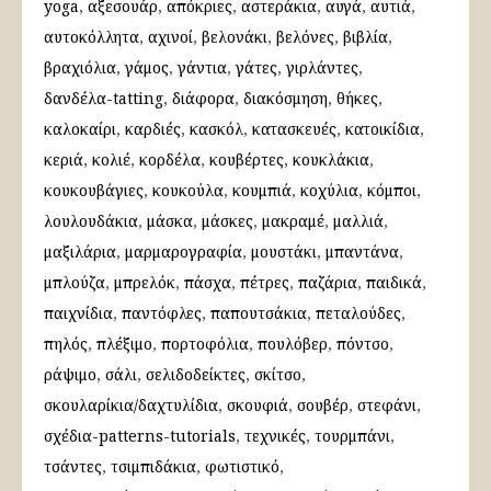
yoga
αξεσουάρ
απόκριες
αστεράκια
αυγά
αυτιά
αυτοκόλλητα
αχινοί
βελονάκι
βελόνες
βιβλία
βραχιόλια
γάμος
γάντια
γάτες
γιρλάντες
δανδέλα-tatting
διάφορα
διακόσμηση
θήκες
καλοκαίρι
καρδιές
κασκόλ
κατασκευές
κατοικίδια
κεριά
κολιέ
κορδέλα
κουβέρτες
κουκλάκια
κουκουβάγιες
κουκούλα
κουμπιά
κοχύλια
κόμποι
λουλουδάκια
μάσκα
μάσκες
μακραμέ
μαλλιά
μαξιλάρια
μαρμαρογραφία
μουστάκι
μπαντάνα
μπλούζα
μπρελόκ
πάσχα
πέτρες
παζάρια
παιδικά
παιχνίδια
παντόφλες
παπουτσάκια
πεταλούδες
πηλός
πλέξιμο
πορτοφόλια
πουλόβερ
πόντσο
ράψιμο
σάλι
σελιδοδείκτες
σκίτσο
σκουλαρίκια/δαχτυλίδια
σκουφιά
σουβέρ
στεφάνι
σχέδια-patterns-tutorials
τεχνικές
τουρμπάνι
τσάντες
τσιμπιδάκια
φωτιστικό