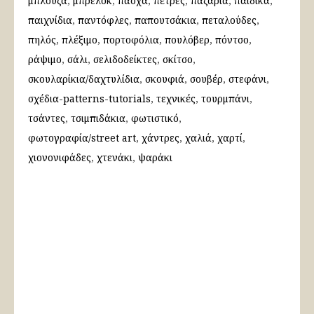
μπλούζα
μπρελόκ
πάσχα
πέτρες
παζάρια
παιδικά
παιχνίδια
παντόφλες
παπουτσάκια
πεταλούδες
πηλός
πλέξιμο
πορτοφόλια
πουλόβερ
πόντσο
ράψιμο
σάλι
σελιδοδείκτες
σκίτσο
σκουλαρίκια/δαχτυλίδια
σκουφιά
σουβέρ
στεφάνι
σχέδια-patterns-tutorials
τεχνικές
τουρμπάνι
τσάντες
τσιμπιδάκια
φωτιστικό
φωτογραφία/street art
χάντρες
χαλιά
χαρτί
χιονονιφάδες
χτενάκι
ψαράκι