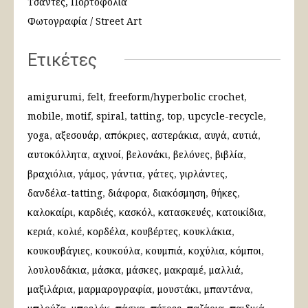
Τσάντες, Πορτοφόλια
Φωτογραφία / Street Art
Ετικέτες
amigurumi
felt
freeform/hyperbolic crochet
mobile
motif
spiral
tatting
top
upcycle-recycle
yoga
αξεσουάρ
απόκριες
αστεράκια
αυγά
αυτιά
αυτοκόλλητα
αχινοί
βελονάκι
βελόνες
βιβλία
βραχιόλια
γάμος
γάντια
γάτες
γιρλάντες
δανδέλα-tatting
διάφορα
διακόσμηση
θήκες
καλοκαίρι
καρδιές
κασκόλ
κατασκευές
κατοικίδια
κεριά
κολιέ
κορδέλα
κουβέρτες
κουκλάκια
κουκουβάγιες
κουκούλα
κουμπιά
κοχύλια
κόμποι
λουλουδάκια
μάσκα
μάσκες
μακραμέ
μαλλιά
μαξιλάρια
μαρμαρογραφία
μουστάκι
μπαντάνα