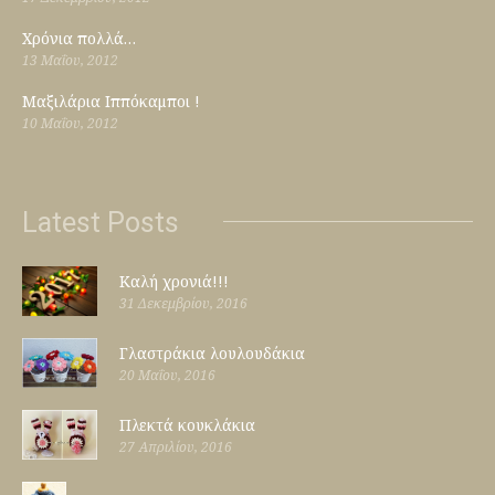
Χρόνια πολλά…
13 Μαΐου, 2012
Μαξιλάρια Ιππόκαμποι !
10 Μαΐου, 2012
Latest Posts
Καλή χρονιά!!!
31 Δεκεμβρίου, 2016
Γλαστράκια λουλουδάκια
20 Μαΐου, 2016
Πλεκτά κουκλάκια
27 Απριλίου, 2016