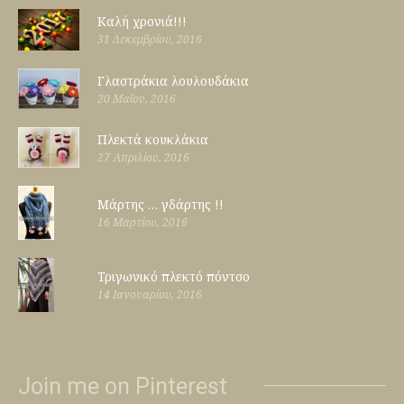
Καλή χρονιά!!!
31 Δεκεμβρίου, 2016
Γλαστράκια λουλουδάκια
20 Μαΐου, 2016
Πλεκτά κουκλάκια
27 Απριλίου, 2016
Μάρτης … γδάρτης !!
16 Μαρτίου, 2016
Τριγωνικό πλεκτό πόντσο
14 Ιανουαρίου, 2016
Join me on Pinterest