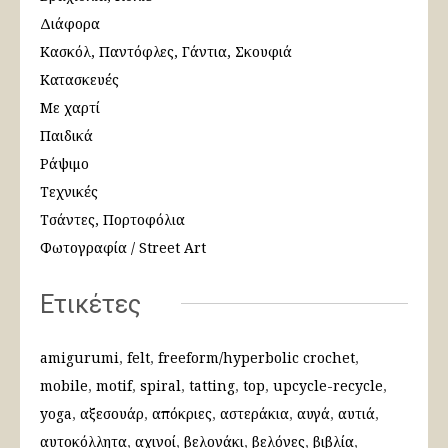
Διάφορα
Κασκόλ, Παντόφλες, Γάντια, Σκουφιά
Κατασκευές
Με χαρτί
Παιδικά
Ράψιμο
Τεχνικές
Τσάντες, Πορτοφόλια
Φωτογραφία / Street Art
Ετικέτες
amigurumi
felt
freeform/hyperbolic crochet
mobile
motif
spiral
tatting
top
upcycle-recycle
yoga
αξεσουάρ
απόκριες
αστεράκια
αυγά
αυτιά
αυτοκόλλητα
αχινοί
βελονάκι
βελόνες
βιβλία