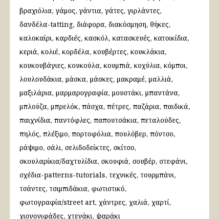
βραχιόλια
γάμος
γάντια
γάτες
γιρλάντες
δανδέλα-tatting
διάφορα
διακόσμηση
θήκες
καλοκαίρι
καρδιές
κασκόλ
κατασκευές
κατοικίδια
κεριά
κολιέ
κορδέλα
κουβέρτες
κουκλάκια
κουκουβάγιες
κουκούλα
κουμπιά
κοχύλια
κόμποι
λουλουδάκια
μάσκα
μάσκες
μακραμέ
μαλλιά
μαξιλάρια
μαρμαρογραφία
μουστάκι
μπαντάνα
μπλούζα
μπρελόκ
πάσχα
πέτρες
παζάρια
παιδικά
παιχνίδια
παντόφλες
παπουτσάκια
πεταλούδες
πηλός
πλέξιμο
πορτοφόλια
πουλόβερ
πόντσο
ράψιμο
σάλι
σελιδοδείκτες
σκίτσο
σκουλαρίκια/δαχτυλίδια
σκουφιά
σουβέρ
στεφάνι
σχέδια-patterns-tutorials
τεχνικές
τουρμπάνι
τσάντες
τσιμπιδάκια
φωτιστικό
φωτογραφία/street art
χάντρες
χαλιά
χαρτί
χιονονιφάδες
χτενάκι
ψαράκι