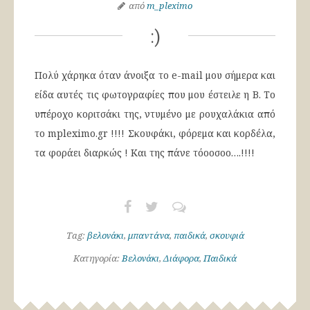
από
m_pleximo
:)
Πολύ χάρηκα όταν άνοιξα το e-mail μου σήμερα και
είδα αυτές τις φωτογραφίες που μου έστειλε η Β. Το
υπέροχο κοριτσάκι της, ντυμένο με ρουχαλάκια από
το mpleximo.gr !!!! Σκουφάκι, φόρεμα και κορδέλα,
τα φοράει διαρκώς ! Και της πάνε τόοοσοο….!!!!
Tag:
βελονάκι
,
μπαντάνα
,
παιδικά
,
σκουφιά
Κατηγορία:
Βελονάκι
,
Διάφορα
,
Παιδικά