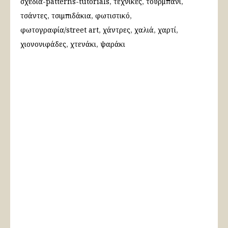
σχέδια-patterns-tutorials
τεχνικές
τουρμπάνι
τσάντες
τσιμπιδάκια
φωτιστικό
φωτογραφία/street art
χάντρες
χαλιά
χαρτί
χιονονιφάδες
χτενάκι
ψαράκι