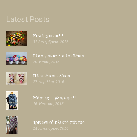
Latest Posts
Καλή χρονιά!!!
31 Δεκεμβρίου, 2016
Γλαστράκια λουλουδάκια
20 Μαΐου, 2016
Πλεκτά κουκλάκια
27 Απριλίου, 2016
Μάρτης … γδάρτης !!
16 Μαρτίου, 2016
Τριγωνικό πλεκτό πόντσο
14 Ιανουαρίου, 2016