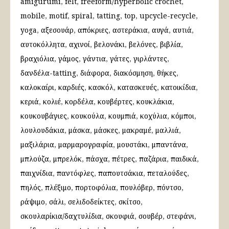
amigurumi
felt
freeform/hyperbolic crochet
mobile
motif
spiral
tatting
top
upcycle-recycle
yoga
αξεσουάρ
απόκριες
αστεράκια
αυγά
αυτιά
αυτοκόλλητα
αχινοί
βελονάκι
βελόνες
βιβλία
βραχιόλια
γάμος
γάντια
γάτες
γιρλάντες
δανδέλα-tatting
διάφορα
διακόσμηση
θήκες
καλοκαίρι
καρδιές
κασκόλ
κατασκευές
κατοικίδια
κεριά
κολιέ
κορδέλα
κουβέρτες
κουκλάκια
κουκουβάγιες
κουκούλα
κουμπιά
κοχύλια
κόμποι
λουλουδάκια
μάσκα
μάσκες
μακραμέ
μαλλιά
μαξιλάρια
μαρμαρογραφία
μουστάκι
μπαντάνα
μπλούζα
μπρελόκ
πάσχα
πέτρες
παζάρια
παιδικά
παιχνίδια
παντόφλες
παπουτσάκια
πεταλούδες
πηλός
πλέξιμο
πορτοφόλια
πουλόβερ
πόντσο
ράψιμο
σάλι
σελιδοδείκτες
σκίτσο
σκουλαρίκια/δαχτυλίδια
σκουφιά
σουβέρ
στεφάνι