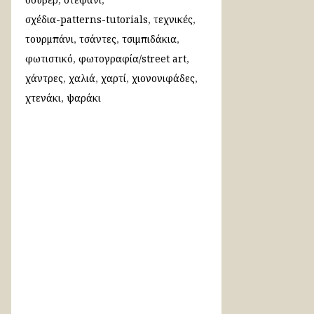
σχέδια-patterns-tutorials
τεχνικές
τουρμπάνι
τσάντες
τσιμπιδάκια
φωτιστικό
φωτογραφία/street art
χάντρες
χαλιά
χαρτί
χιονονιφάδες
χτενάκι
ψαράκι