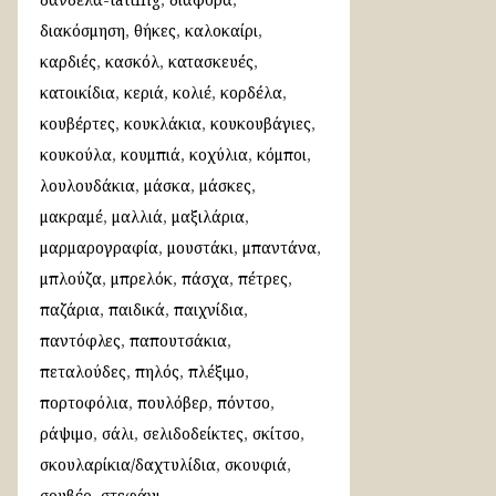
διακόσμηση
θήκες
καλοκαίρι
καρδιές
κασκόλ
κατασκευές
κατοικίδια
κεριά
κολιέ
κορδέλα
κουβέρτες
κουκλάκια
κουκουβάγιες
κουκούλα
κουμπιά
κοχύλια
κόμποι
λουλουδάκια
μάσκα
μάσκες
μακραμέ
μαλλιά
μαξιλάρια
μαρμαρογραφία
μουστάκι
μπαντάνα
μπλούζα
μπρελόκ
πάσχα
πέτρες
παζάρια
παιδικά
παιχνίδια
παντόφλες
παπουτσάκια
πεταλούδες
πηλός
πλέξιμο
πορτοφόλια
πουλόβερ
πόντσο
ράψιμο
σάλι
σελιδοδείκτες
σκίτσο
σκουλαρίκια/δαχτυλίδια
σκουφιά
σουβέρ
στεφάνι