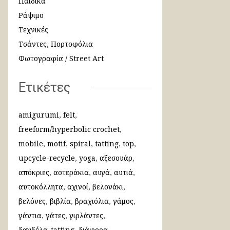
Παιδικά
Ράψιμο
Τεχνικές
Τσάντες, Πορτοφόλια
Φωτογραφία / Street Art
Ετικέτες
amigurumi
felt
freeform/hyperbolic crochet
mobile
motif
spiral
tatting
top
upcycle-recycle
yoga
αξεσουάρ
απόκριες
αστεράκια
αυγά
αυτιά
αυτοκόλλητα
αχινοί
βελονάκι
βελόνες
βιβλία
βραχιόλια
γάμος
γάντια
γάτες
γιρλάντες
δανδέλα-tatting
διάφορα