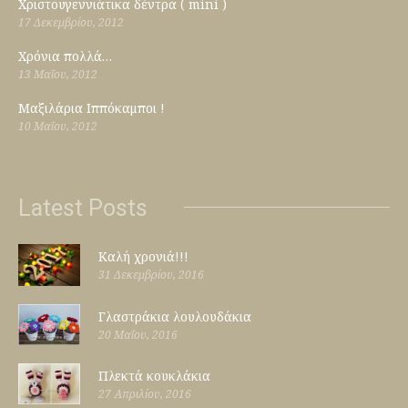
Χριστουγεννιάτικα δέντρα ( mini )
17 Δεκεμβρίου, 2012
Χρόνια πολλά…
13 Μαΐου, 2012
Μαξιλάρια Ιππόκαμποι !
10 Μαΐου, 2012
Latest Posts
Καλή χρονιά!!!
31 Δεκεμβρίου, 2016
Γλαστράκια λουλουδάκια
20 Μαΐου, 2016
Πλεκτά κουκλάκια
27 Απριλίου, 2016