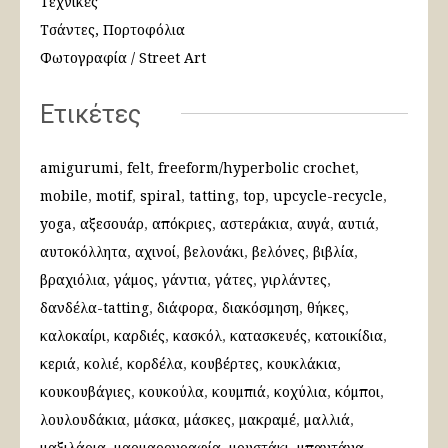
Τεχνικές
Τσάντες, Πορτοφόλια
Φωτογραφία / Street Art
Ετικέτες
amigurumi
felt
freeform/hyperbolic crochet
mobile
motif
spiral
tatting
top
upcycle-recycle
yoga
αξεσουάρ
απόκριες
αστεράκια
αυγά
αυτιά
αυτοκόλλητα
αχινοί
βελονάκι
βελόνες
βιβλία
βραχιόλια
γάμος
γάντια
γάτες
γιρλάντες
δανδέλα-tatting
διάφορα
διακόσμηση
θήκες
καλοκαίρι
καρδιές
κασκόλ
κατασκευές
κατοικίδια
κεριά
κολιέ
κορδέλα
κουβέρτες
κουκλάκια
κουκουβάγιες
κουκούλα
κουμπιά
κοχύλια
κόμποι
λουλουδάκια
μάσκα
μάσκες
μακραμέ
μαλλιά
μαξιλάρια
μαρμαρογραφία
μουστάκι
μπαντάνα