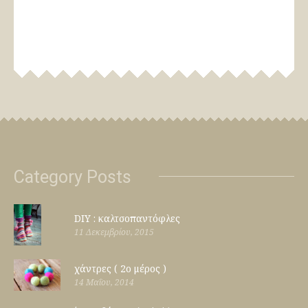
Category Posts
DIY : καλτσοπαντόφλες
11 Δεκεμβρίου, 2015
χάντρες ( 2ο μέρος )
14 Μαΐου, 2014