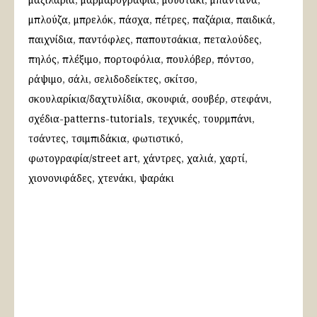
μπλούζα
μπρελόκ
πάσχα
πέτρες
παζάρια
παιδικά
παιχνίδια
παντόφλες
παπουτσάκια
πεταλούδες
πηλός
πλέξιμο
πορτοφόλια
πουλόβερ
πόντσο
ράψιμο
σάλι
σελιδοδείκτες
σκίτσο
σκουλαρίκια/δαχτυλίδια
σκουφιά
σουβέρ
στεφάνι
σχέδια-patterns-tutorials
τεχνικές
τουρμπάνι
τσάντες
τσιμπιδάκια
φωτιστικό
φωτογραφία/street art
χάντρες
χαλιά
χαρτί
χιονονιφάδες
χτενάκι
ψαράκι