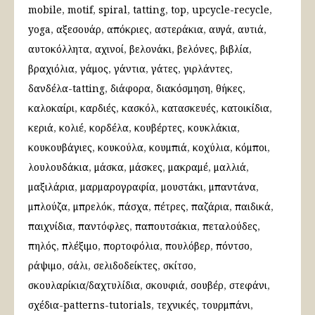
mobile
motif
spiral
tatting
top
upcycle-recycle
yoga
αξεσουάρ
απόκριες
αστεράκια
αυγά
αυτιά
αυτοκόλλητα
αχινοί
βελονάκι
βελόνες
βιβλία
βραχιόλια
γάμος
γάντια
γάτες
γιρλάντες
δανδέλα-tatting
διάφορα
διακόσμηση
θήκες
καλοκαίρι
καρδιές
κασκόλ
κατασκευές
κατοικίδια
κεριά
κολιέ
κορδέλα
κουβέρτες
κουκλάκια
κουκουβάγιες
κουκούλα
κουμπιά
κοχύλια
κόμποι
λουλουδάκια
μάσκα
μάσκες
μακραμέ
μαλλιά
μαξιλάρια
μαρμαρογραφία
μουστάκι
μπαντάνα
μπλούζα
μπρελόκ
πάσχα
πέτρες
παζάρια
παιδικά
παιχνίδια
παντόφλες
παπουτσάκια
πεταλούδες
πηλός
πλέξιμο
πορτοφόλια
πουλόβερ
πόντσο
ράψιμο
σάλι
σελιδοδείκτες
σκίτσο
σκουλαρίκια/δαχτυλίδια
σκουφιά
σουβέρ
στεφάνι
σχέδια-patterns-tutorials
τεχνικές
τουρμπάνι