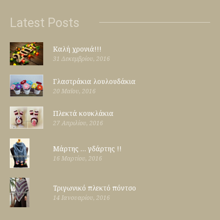
Latest Posts
Καλή χρονιά!!!
31 Δεκεμβρίου, 2016
Γλαστράκια λουλουδάκια
20 Μαΐου, 2016
Πλεκτά κουκλάκια
27 Απριλίου, 2016
Μάρτης … γδάρτης !!
16 Μαρτίου, 2016
Τριγωνικό πλεκτό πόντσο
14 Ιανουαρίου, 2016