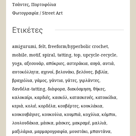
Τσάντες, Πορτοφόλια
Φωτογραφία / Street Art
Ετικέτες
amigurumi
felt
freeform/hyperbolic crochet
mobile
motif
spiral
tatting
top
upcycle-recycle
yoga
αξεσουάρ
απόκριες
αστεράκια
αυγά
αυτιά
αυτοκόλλητα
αχινοί
βελονάκι
βελόνες
βιβλία
βραχιόλια
γάμος
γάντια
γάτες
γιρλάντες
δανδέλα-tatting
διάφορα
διακόσμηση
θήκες
καλοκαίρι
καρδιές
κασκόλ
κατασκευές
κατοικίδια
κεριά
κολιέ
κορδέλα
κουβέρτες
κουκλάκια
κουκουβάγιες
κουκούλα
κουμπιά
κοχύλια
κόμποι
λουλουδάκια
μάσκα
μάσκες
μακραμέ
μαλλιά
μαξιλάρια
μαρμαρογραφία
μουστάκι
μπαντάνα