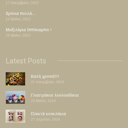
17 Δεκεμβρίου, 2012
Χρόνια πολλά…
13 Μαΐου, 2012
Μαξιλάρια Ιππόκαμποι !
10 Μαΐου, 2012
Latest Posts
Καλή χρονιά!!!
31 Δεκεμβρίου, 2016
Γλαστράκια λουλουδάκια
20 Μαΐου, 2016
Πλεκτά κουκλάκια
27 Απριλίου, 2016