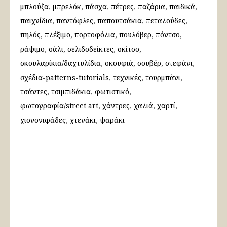
μπλούζα
μπρελόκ
πάσχα
πέτρες
παζάρια
παιδικά
παιχνίδια
παντόφλες
παπουτσάκια
πεταλούδες
πηλός
πλέξιμο
πορτοφόλια
πουλόβερ
πόντσο
ράψιμο
σάλι
σελιδοδείκτες
σκίτσο
σκουλαρίκια/δαχτυλίδια
σκουφιά
σουβέρ
στεφάνι
σχέδια-patterns-tutorials
τεχνικές
τουρμπάνι
τσάντες
τσιμπιδάκια
φωτιστικό
φωτογραφία/street art
χάντρες
χαλιά
χαρτί
χιονονιφάδες
χτενάκι
ψαράκι