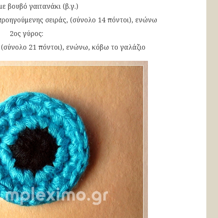
ε βουβό γαιτανάκι (β.γ.)
ς προηγούμενης σειράς, (σύνολο 14 πόντοι), ενώνω
2ος γύρος:
ές, (σύνολο 21 πόντοι), ενώνω, κόβω το γαλάζιο