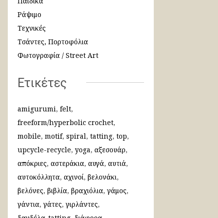
Παιδικά
Ράψιμο
Τεχνικές
Τσάντες, Πορτοφόλια
Φωτογραφία / Street Art
Ετικέτες
amigurumi
felt
freeform/hyperbolic crochet
mobile
motif
spiral
tatting
top
upcycle-recycle
yoga
αξεσουάρ
απόκριες
αστεράκια
αυγά
αυτιά
αυτοκόλλητα
αχινοί
βελονάκι
βελόνες
βιβλία
βραχιόλια
γάμος
γάντια
γάτες
γιρλάντες
δανδέλα-tatting
διάφορα