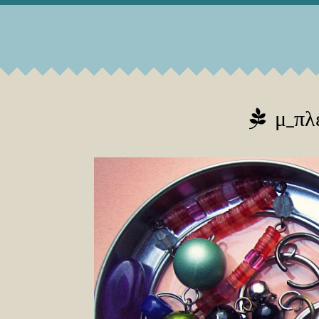
μ_πλέ