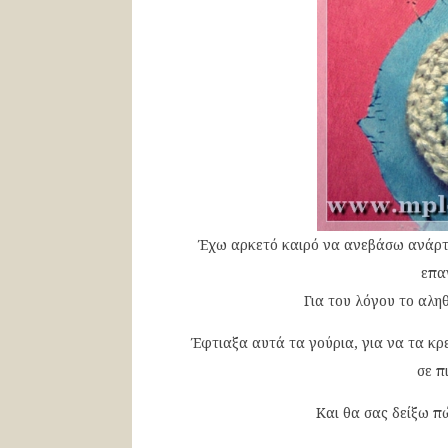
Έχω αρκετό καιρό να ανεβάσω ανάρτ
επα
Για του λόγου το αληθ
Έφτιαξα αυτά τα γούρια, για να τα κρε
σε π
Και θα σας δείξω πώ