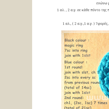
ενώνω μ
1 αλ. , 2 α.γ. σε κάθε πόντο τη
1 αλ., ( 2 α.γ.,1 α.γ. ) 7φορ