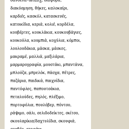
διακόσμηση
θήκες
καλοκαίρι
καρδιές
κασκόλ
κατασκευές
κατοικίδια
κεριά
κολιέ
κορδέλα
κουβέρτες
κουκλάκια
κουκουβάγιες
κουκούλα
κουμπιά
κοχύλια
κόμποι
λουλουδάκια
μάσκα
μάσκες
μακραμέ
μαλλιά
μαξιλάρια
μαρμαρογραφία
μουστάκι
μπαντάνα
μπλούζα
μπρελόκ
πάσχα
πέτρες
παζάρια
παιδικά
παιχνίδια
παντόφλες
παπουτσάκια
πεταλούδες
πηλός
πλέξιμο
πορτοφόλια
πουλόβερ
πόντσο
ράψιμο
σάλι
σελιδοδείκτες
σκίτσο
σκουλαρίκια/δαχτυλίδια
σκουφιά
σουβέρ
στεφάνι