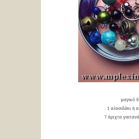
μαγικό δ
1 αλυσιδάκι ή α
7 άριχτα γαιτανά