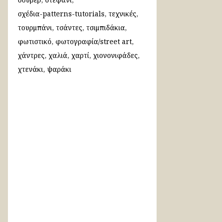
σχέδια-patterns-tutorials
τεχνικές
τουρμπάνι
τσάντες
τσιμπιδάκια
φωτιστικό
φωτογραφία/street art
χάντρες
χαλιά
χαρτί
χιονονιφάδες
χτενάκι
ψαράκι