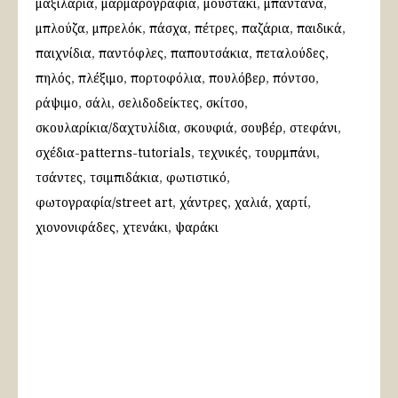
μαξιλάρια
μαρμαρογραφία
μουστάκι
μπαντάνα
μπλούζα
μπρελόκ
πάσχα
πέτρες
παζάρια
παιδικά
παιχνίδια
παντόφλες
παπουτσάκια
πεταλούδες
πηλός
πλέξιμο
πορτοφόλια
πουλόβερ
πόντσο
ράψιμο
σάλι
σελιδοδείκτες
σκίτσο
σκουλαρίκια/δαχτυλίδια
σκουφιά
σουβέρ
στεφάνι
σχέδια-patterns-tutorials
τεχνικές
τουρμπάνι
τσάντες
τσιμπιδάκια
φωτιστικό
φωτογραφία/street art
χάντρες
χαλιά
χαρτί
χιονονιφάδες
χτενάκι
ψαράκι