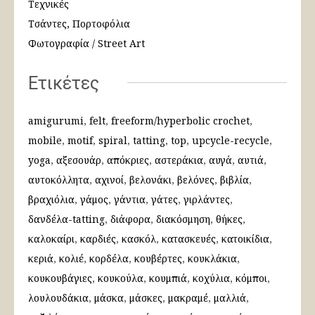
Τεχνικές
Τσάντες, Πορτοφόλια
Φωτογραφία / Street Art
Ετικέτες
amigurumi
felt
freeform/hyperbolic crochet
mobile
motif
spiral
tatting
top
upcycle-recycle
yoga
αξεσουάρ
απόκριες
αστεράκια
αυγά
αυτιά
αυτοκόλλητα
αχινοί
βελονάκι
βελόνες
βιβλία
βραχιόλια
γάμος
γάντια
γάτες
γιρλάντες
δανδέλα-tatting
διάφορα
διακόσμηση
θήκες
καλοκαίρι
καρδιές
κασκόλ
κατασκευές
κατοικίδια
κεριά
κολιέ
κορδέλα
κουβέρτες
κουκλάκια
κουκουβάγιες
κουκούλα
κουμπιά
κοχύλια
κόμποι
λουλουδάκια
μάσκα
μάσκες
μακραμέ
μαλλιά