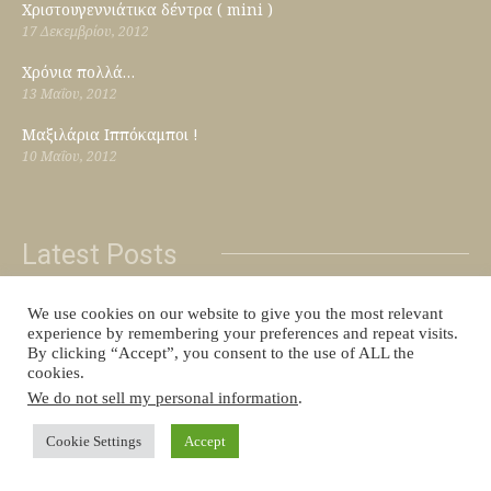
Χριστουγεννιάτικα δέντρα ( mini )
17 Δεκεμβρίου, 2012
Χρόνια πολλά…
13 Μαΐου, 2012
Μαξιλάρια Ιππόκαμποι !
10 Μαΐου, 2012
Latest Posts
Καλή χρονιά!!!
We use cookies on our website to give you the most relevant
experience by remembering your preferences and repeat visits.
31 Δεκεμβρίου, 2016
By clicking “Accept”, you consent to the use of ALL the
cookies.
Γλαστράκια λουλουδάκια
We do not sell my personal information
.
20 Μαΐου, 2016
Cookie Settings
Accept
Πλεκτά κουκλάκια
27 Απριλίου, 2016