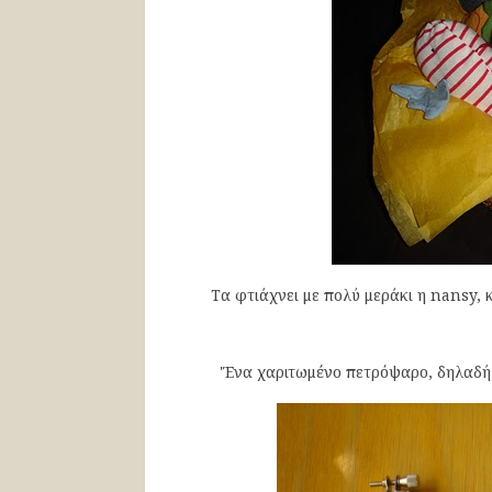
Τα φτιάχνει με πολύ μεράκι η nansy, κ
'Ένα χαριτωμένο πετρόψαρο, δηλαδή 