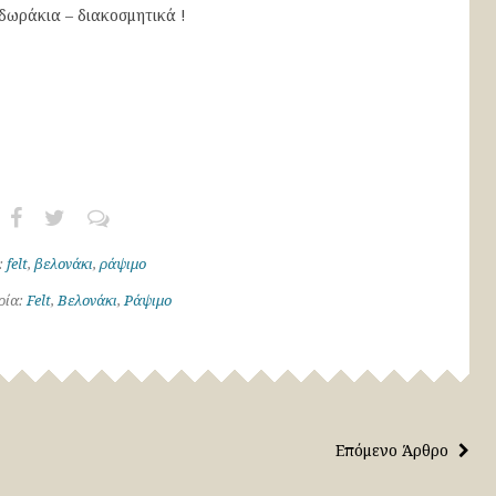
ωράκια – διακοσμητικά !
:
felt
,
βελονάκι
,
ράψιμο
ρία:
Felt
,
Βελονάκι
,
Ράψιμο
Επόμενο Άρθρο