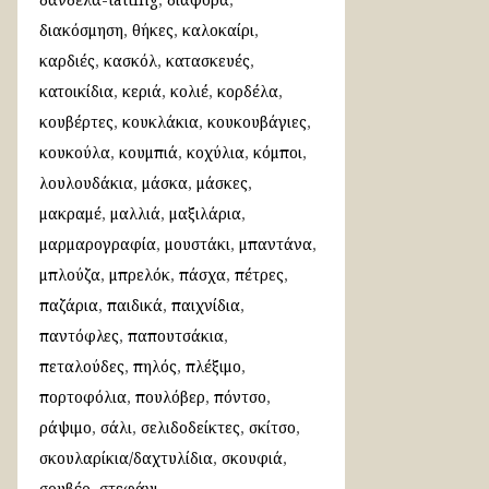
διακόσμηση
θήκες
καλοκαίρι
καρδιές
κασκόλ
κατασκευές
κατοικίδια
κεριά
κολιέ
κορδέλα
κουβέρτες
κουκλάκια
κουκουβάγιες
κουκούλα
κουμπιά
κοχύλια
κόμποι
λουλουδάκια
μάσκα
μάσκες
μακραμέ
μαλλιά
μαξιλάρια
μαρμαρογραφία
μουστάκι
μπαντάνα
μπλούζα
μπρελόκ
πάσχα
πέτρες
παζάρια
παιδικά
παιχνίδια
παντόφλες
παπουτσάκια
πεταλούδες
πηλός
πλέξιμο
πορτοφόλια
πουλόβερ
πόντσο
ράψιμο
σάλι
σελιδοδείκτες
σκίτσο
σκουλαρίκια/δαχτυλίδια
σκουφιά
σουβέρ
στεφάνι