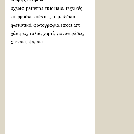
σχέδια-patterns-tutorials
τεχνικές
τουρμπάνι
τσάντες
τσιμπιδάκια
φωτιστικό
φωτογραφία/street art
χάντρες
χαλιά
χαρτί
χιονονιφάδες
χτενάκι
ψαράκι