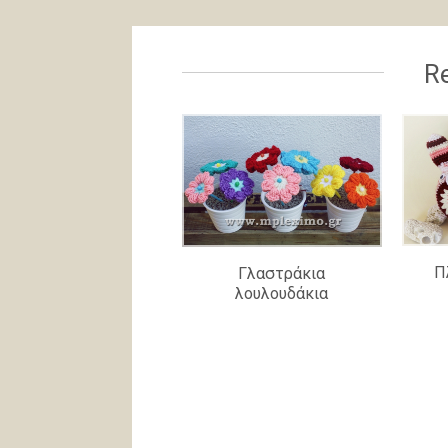
Re
Π
Γλαστράκια
λουλουδάκια