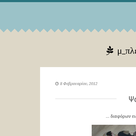
μ_πλέ
8 Φεβρουαρίου, 2012
Ψ
… διαφόρων ει