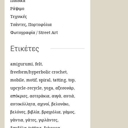
Παιδικά
Ράψιμο
Τεχνικές
Τσάντες, Πορτοφόλια
Φωτογραφία / Street Art
Ετικέτες
amigurumi
felt
freeform/hyperbolic crochet
mobile
motif
spiral
tatting
top
upcycle-recycle
yoga
αξεσουάρ
απόκριες
αστεράκια
αυγά
αυτιά
αυτοκόλλητα
αχινοί
βελονάκι
βελόνες
βιβλία
βραχιόλια
γάμος
γάντια
γάτες
γιρλάντες
δανδέλα-tatting
διάφορα