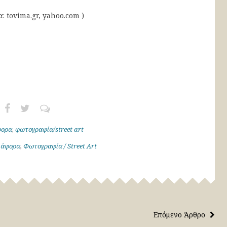
α: tovima.gr, yahoo.com )
φορα
,
φωτογραφία/street art
ιάφορα
,
Φωτογραφία / Street Art
Επόμενο Άρθρο