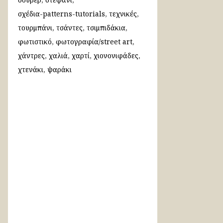
σχέδια-patterns-tutorials
τεχνικές
τουρμπάνι
τσάντες
τσιμπιδάκια
φωτιστικό
φωτογραφία/street art
χάντρες
χαλιά
χαρτί
χιονονιφάδες
χτενάκι
ψαράκι