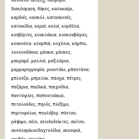
διακόσμηση
θήκες
καλοκαίρι
καρδιές
κασκόλ
κατασκευές
κατοικίδια
κεριά
κολιέ
κορδέλα
κουβέρτες
κουκλάκια
κουκουβάγιες
κουκούλα
κουμπιά
κοχύλια
κόμποι
λουλουδάκια
μάσκα
μάσκες
μακραμέ
μαλλιά
μαξιλάρια
μαρμαρογραφία
μουστάκι
μπαντάνα
μπλούζα
μπρελόκ
πάσχα
πέτρες
παζάρια
παιδικά
παιχνίδια
παντόφλες
παπουτσάκια
πεταλούδες
πηλός
πλέξιμο
πορτοφόλια
πουλόβερ
πόντσο
ράψιμο
σάλι
σελιδοδείκτες
σκίτσο
σκουλαρίκια/δαχτυλίδια
σκουφιά
σουβέρ
στεφάνι