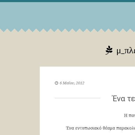
μ_πλέ
6 Μαΐου, 2012
Ένα τ
Η παν
Ένα εντυπωσιακό θέαμα παρακολού