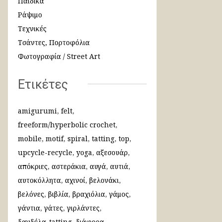
Παιδικά
Ράψιμο
Τεχνικές
Τσάντες, Πορτοφόλια
Φωτογραφία / Street Art
Ετικέτες
amigurumi
felt
freeform/hyperbolic crochet
mobile
motif
spiral
tatting
top
upcycle-recycle
yoga
αξεσουάρ
απόκριες
αστεράκια
αυγά
αυτιά
αυτοκόλλητα
αχινοί
βελονάκι
βελόνες
βιβλία
βραχιόλια
γάμος
γάντια
γάτες
γιρλάντες
δανδέλα-tatting
διάφορα