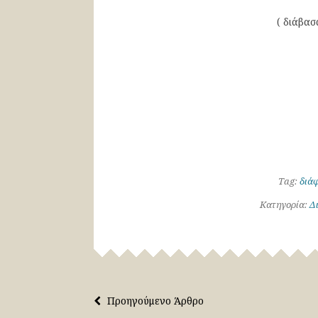
( διάβασ
Tag:
διά
Κατηγορία:
Δ
Προηγούμενο Άρθρο