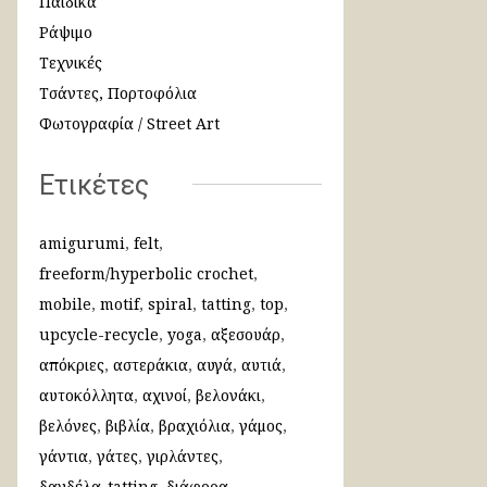
Παιδικά
Ράψιμο
Τεχνικές
Τσάντες, Πορτοφόλια
Φωτογραφία / Street Art
Ετικέτες
amigurumi
felt
freeform/hyperbolic crochet
mobile
motif
spiral
tatting
top
upcycle-recycle
yoga
αξεσουάρ
απόκριες
αστεράκια
αυγά
αυτιά
αυτοκόλλητα
αχινοί
βελονάκι
βελόνες
βιβλία
βραχιόλια
γάμος
γάντια
γάτες
γιρλάντες
δανδέλα-tatting
διάφορα