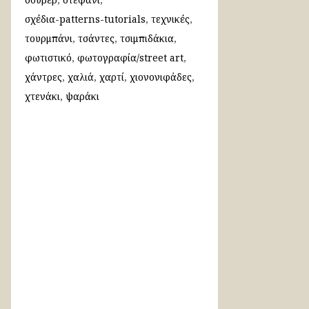
σχέδια-patterns-tutorials
τεχνικές
τουρμπάνι
τσάντες
τσιμπιδάκια
φωτιστικό
φωτογραφία/street art
χάντρες
χαλιά
χαρτί
χιονονιφάδες
χτενάκι
ψαράκι