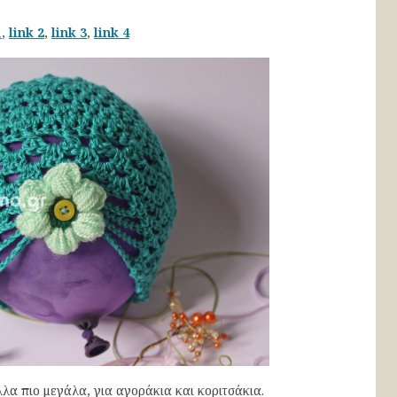
1
,
link 2
,
link 3
,
link 4
λα πιο μεγάλα, για αγοράκια και κοριτσάκια.