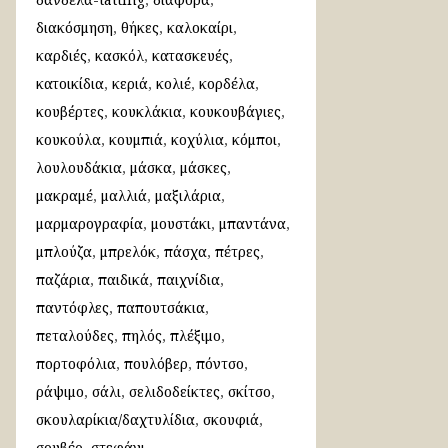
διακόσμηση
θήκες
καλοκαίρι
καρδιές
κασκόλ
κατασκευές
κατοικίδια
κεριά
κολιέ
κορδέλα
κουβέρτες
κουκλάκια
κουκουβάγιες
κουκούλα
κουμπιά
κοχύλια
κόμποι
λουλουδάκια
μάσκα
μάσκες
μακραμέ
μαλλιά
μαξιλάρια
μαρμαρογραφία
μουστάκι
μπαντάνα
μπλούζα
μπρελόκ
πάσχα
πέτρες
παζάρια
παιδικά
παιχνίδια
παντόφλες
παπουτσάκια
πεταλούδες
πηλός
πλέξιμο
πορτοφόλια
πουλόβερ
πόντσο
ράψιμο
σάλι
σελιδοδείκτες
σκίτσο
σκουλαρίκια/δαχτυλίδια
σκουφιά
σουβέρ
στεφάνι