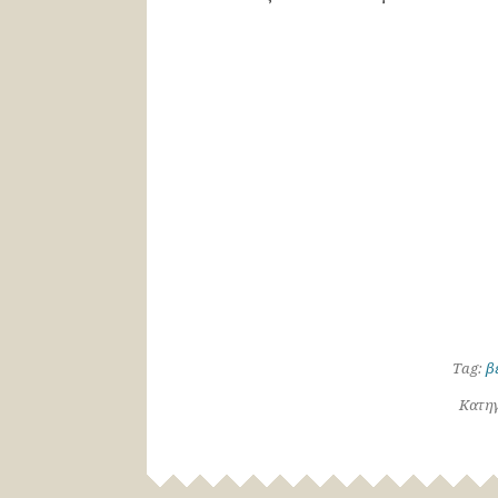
Tag:
β
Κατηγ