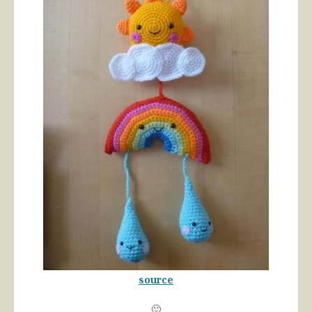
source
🙂