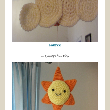
source
… χαμογελαστός,