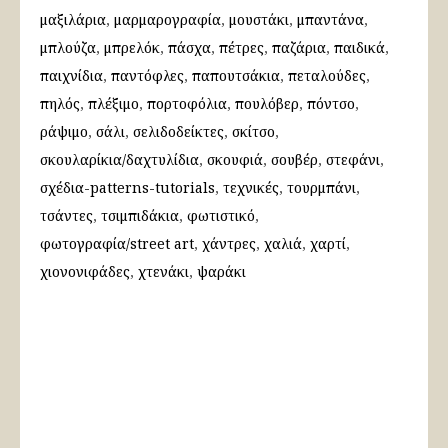
μαξιλάρια
μαρμαρογραφία
μουστάκι
μπαντάνα
μπλούζα
μπρελόκ
πάσχα
πέτρες
παζάρια
παιδικά
παιχνίδια
παντόφλες
παπουτσάκια
πεταλούδες
πηλός
πλέξιμο
πορτοφόλια
πουλόβερ
πόντσο
ράψιμο
σάλι
σελιδοδείκτες
σκίτσο
σκουλαρίκια/δαχτυλίδια
σκουφιά
σουβέρ
στεφάνι
σχέδια-patterns-tutorials
τεχνικές
τουρμπάνι
τσάντες
τσιμπιδάκια
φωτιστικό
φωτογραφία/street art
χάντρες
χαλιά
χαρτί
χιονονιφάδες
χτενάκι
ψαράκι