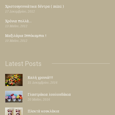
Χριστουγεννιάτικα δέντρα ( mini )
17 Δεκεμβρίου, 2012
Χρόνια πολλά…
13 Μαΐου, 2012
Μαξιλάρια Ιππόκαμποι !
10 Μαΐου, 2012
Latest Posts
Καλή χρονιά!!!
31 Δεκεμβρίου, 2016
Γλαστράκια λουλουδάκια
20 Μαΐου, 2016
Πλεκτά κουκλάκια