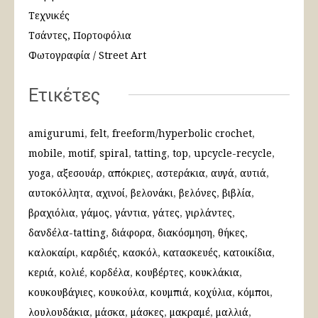
Τεχνικές
Τσάντες, Πορτοφόλια
Φωτογραφία / Street Art
Ετικέτες
amigurumi
felt
freeform/hyperbolic crochet
mobile
motif
spiral
tatting
top
upcycle-recycle
yoga
αξεσουάρ
απόκριες
αστεράκια
αυγά
αυτιά
αυτοκόλλητα
αχινοί
βελονάκι
βελόνες
βιβλία
βραχιόλια
γάμος
γάντια
γάτες
γιρλάντες
δανδέλα-tatting
διάφορα
διακόσμηση
θήκες
καλοκαίρι
καρδιές
κασκόλ
κατασκευές
κατοικίδια
κεριά
κολιέ
κορδέλα
κουβέρτες
κουκλάκια
κουκουβάγιες
κουκούλα
κουμπιά
κοχύλια
κόμποι
λουλουδάκια
μάσκα
μάσκες
μακραμέ
μαλλιά